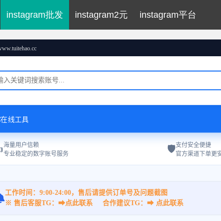
instagram批发
instagram2元
instagram平台