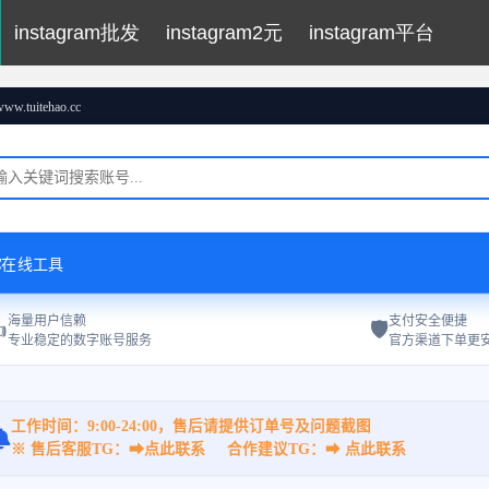
instagram批发
instagram2元
instagram平台