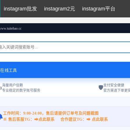
instagram批发
instagram2元
instagram平台