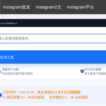
instagram批发
instagram2元
instagram平台